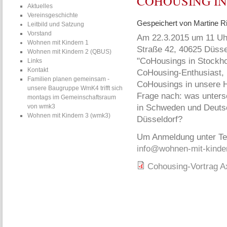
COHOUSING I
Aktuelles
Vereinsgeschichte
Gespeichert von
Martine Ri
Leitbild und Satzung
Vorstand
Am 22.3.2015 um 11 Uh
Wohnen mit Kindern 1
Straße 42, 40625 Düsse
Wohnen mit Kindern 2 (QBUS)
"CoHousings in Stockho
Links
Kontakt
CoHousing-Enthusiast, k
Familien planen gemeinsam -
CoHousings in unsere H
unsere Baugruppe WmK4 trifft sich
Frage nach: was untersc
montags im Gemeinschaftsraum
von wmk3
in Schweden und Deutsc
Wohnen mit Kindern 3 (wmk3)
Düsseldorf?
Um Anmeldung unter Tel
info@wohnen-mit-kinde
Cohousing-Vortrag Ax