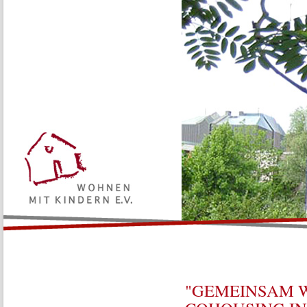
Aktuelles
Vereinsgeschichte
Leitbild und Satzung
Vorstand
Familien planen gemeinsam - unsere Baugruppe WmK4 trifft sich m
"GEMEINSAM W