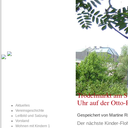
Aktuelles
Vereinsgeschichte
Leitbild und Satzung
Vorstand
Familien planen gemeinsam - unsere Baugruppe WmK4 trifft sich m
Trödelmarkt am Sa
Uhr auf der Otto-
Aktuelles
Vereinsgeschichte
Gespeichert von
Martine Ri
Leitbild und Satzung
Vorstand
Der nächste Kinder-Flo
Wohnen mit Kindern 1