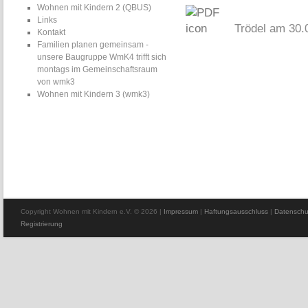
Wohnen mit Kindern 2 (QBUS)
Links
Trödel am 30.
Kontakt
Familien planen gemeinsam -
unsere Baugruppe WmK4 trifft sich
montags im Gemeinschaftsraum
von wmk3
Wohnen mit Kindern 3 (wmk3)
Copyright Wohnen mit Kindern e.V. © 2026
|
Impressum
|
Haftungsausschluss
|
Datenschu
Registrierung