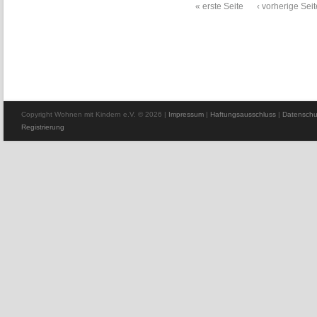
« erste Seite
‹ vorherige Seit
Seiten
Copyright Wohnen mit Kindern e.V. © 2026
|
Impressum
|
Haftungsausschluss
|
Datenschu
Registrierung