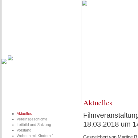
Aktuelles
Vereinsgeschichte
Leitbild und Satzung
Vorstand
Familien planen gemeinsam - unsere Baugruppe WmK4 trifft sich m
Aktuelles
Filmveranstaltun
Aktuelles
Vereinsgeschichte
18.03.2018 um 1
Leitbild und Satzung
Vorstand
Wohnen mit Kindern 1
Gespeichert von
Martine Ri