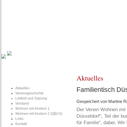
Aktuelles
Vereinsgeschichte
Leitbild und Satzung
Vorstand
Familien planen gemeinsam - unsere Baugruppe WmK4 trifft sich m
Aktuelles
Familientisch Düs
Aktuelles
Vereinsgeschichte
Leitbild und Satzung
Gespeichert von
Martine Ri
Vorstand
Wohnen mit Kindern 1
Der Verein Wohnen mit K
Wohnen mit Kindern 2 (QBUS)
Düsseldorf", Teil der 
Links
für Familie“, dabei. Wi
Kontakt