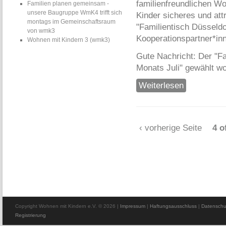
familienfreundlichen W
Familien planen gemeinsam -
unsere Baugruppe WmK4 trifft sich
Kinder sicheres und att
montags im Gemeinschaftsraum
"Familientisch Düsseldo
von wmk3
Kooperationspartner*in
Wohnen mit Kindern 3 (wmk3)
Gute Nachricht: Der "Fa
Monats Juli" gewählt w
Weiterlesen
über Familienti
‹ vorherige Seite
4 o
Copyright Wohnen mit Kindern e.V. © 2026
|
Impressum
|
Haftungsausschluss
|
Datenschu
Registrierung