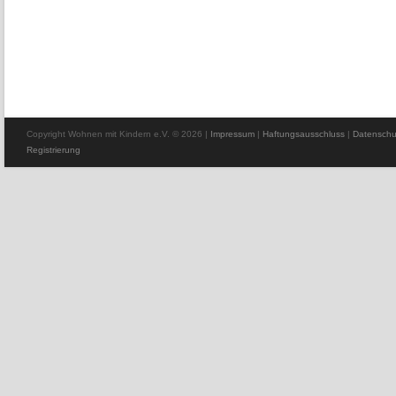
Copyright Wohnen mit Kindern e.V. © 2026
|
Impressum
|
Haftungsausschluss
|
Datenschu
Registrierung