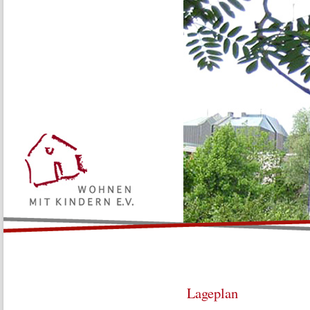
Aktuelles
Vereinsgeschichte
Leitbild und Satzung
Vorstand
Familien planen gemeinsam - unsere Baugruppe WmK4 trifft sich m
Lageplan